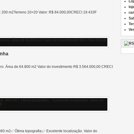
Loj
loj
a: 200 m2Terreno 10×20 Valor: R$ 84.000,00CRECI 19.433F
ran
Sa
Te
Ve
inha
douro. Área de 64.800 m2 Valor do investimento R$ 3.564.000,00 CRECI
: 360 m2✅️ Ótima topografia;✅️ Excelente localização. Valor do