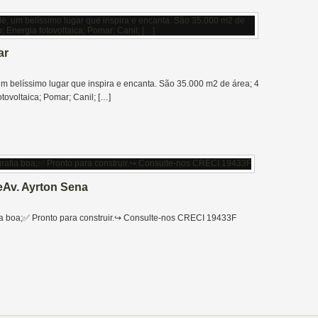
ar
um belíssimo lugar que inspira e encanta. São 35.000 m2 de área; 4
tovoltaica; Pomar; Canil; […]
eAv. Ayrton Sena
ia boa;✅️ Pronto para construir.↪️ Consulte-nos CRECI 19433F