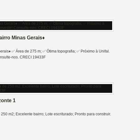
irro Minas Gerais♦️
rais♦️ ✅️ Área de 275 m; ✅️ Ótima topografia; ✅️ Próximo à Unifal.
Consulte-nos. CRECI 19433F
zonte 1
250 m2; Excelente bairro; Lote escriturado; Pronto para construir.