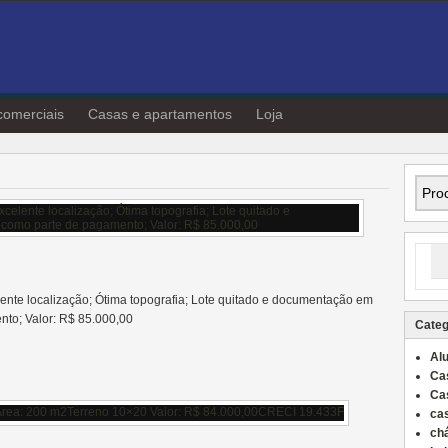
comerciais
Casas e apartamentos
Loja
lente localização; Ótima topografia; Lote quitado e documentação em
nto; Valor: R$ 85.000,00
Categ
Al
Ca
Ca
ca
ch