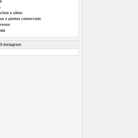
a
a
chos e sítios
las e pontos comerciais
rrenos
nda
instagram