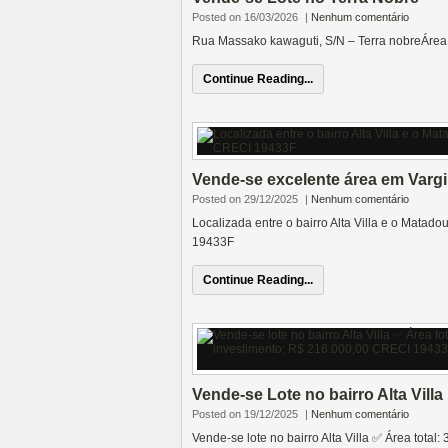
Posted on 16/03/2026
|
Nenhum comentário
Rua Massako kawaguti, S/N – Terra nobreÁre
Continue Reading...
Vende-se excelente área em Varg
Posted on 29/12/2025
|
Nenhum comentário
Localizada entre o bairro Alta Villa e o Mata
19433F
Continue Reading...
Vende-se Lote no bairro Alta Villa
Posted on 19/12/2025
|
Nenhum comentário
Vende-se lote no bairro Alta Villa ✅️ Área total