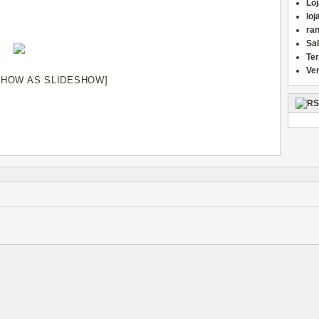
Loj
loj
ran
Sa
Te
Ve
SHOW AS SLIDESHOW]