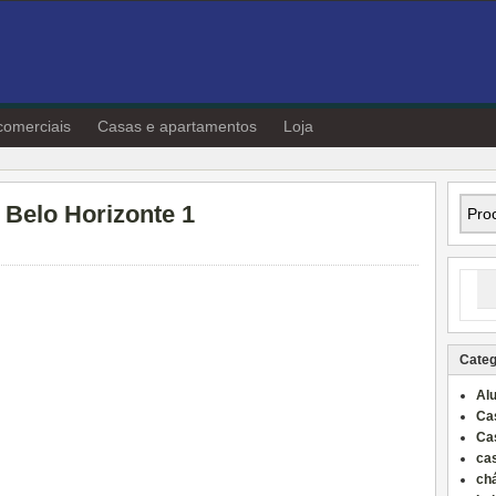
comerciais
Casas e apartamentos
Loja
 Belo Horizonte 1
Categ
Al
Ca
Ca
ca
ch