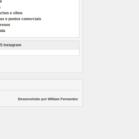
a
a
chos e sítios
las e pontos comerciais
rrenos
nda
instagram
Desenvolvido por William Fernandes