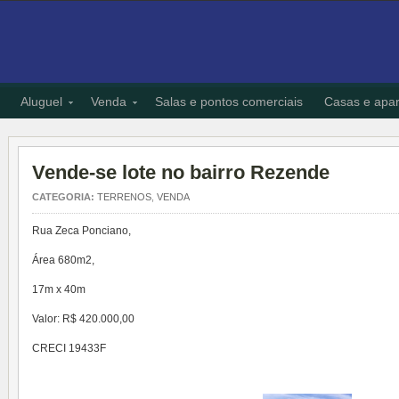
Aluguel
Venda
Salas e pontos comerciais
Casas e apa
Vende-se lote no bairro Rezende
CATEGORIA:
TERRENOS
,
VENDA
Rua Zeca Ponciano,
Área 680m2,
17m x 40m
Valor: R$ 420.000,00
CRECI 19433F