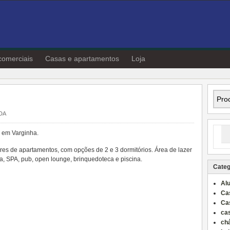
comerciais
Casas e apartamentos
Loja
DA
, em Varginha.
s de apartamentos, com opções de 2 e 3 dormitórios. Área de lazer
, SPA, pub, open lounge, brinquedoteca e piscina.
Categ
Al
Ca
Ca
ca
ch