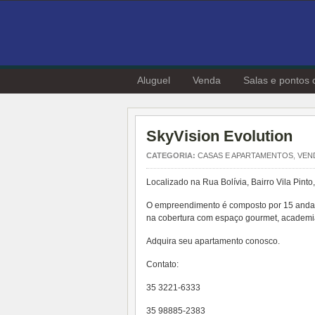
Aluguel
Venda
Salas e pontos 
SkyVision Evolution
CATEGORIA:
CASAS E APARTAMENTOS
,
VEN
Localizado na Rua Bolívia, Bairro Vila Pinto
O empreendimento é composto por 15 andare
na cobertura com espaço gourmet, academia
Adquira seu apartamento conosco.
Contato:
35 3221-6333
35 98885-2383