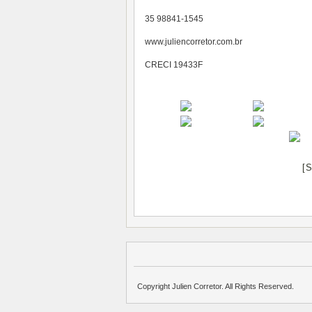
35 98841-1545
www.juliencorretor.com.br
CRECI 19433F
[
Copyright Julien Corretor. All Rights Reserved.