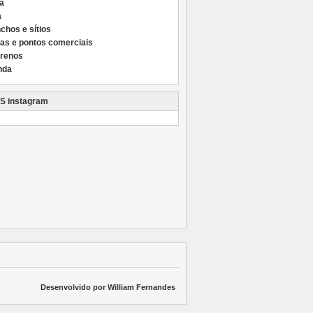
a
a
chos e sítios
las e pontos comerciais
rrenos
nda
instagram
Desenvolvido por William Fernandes