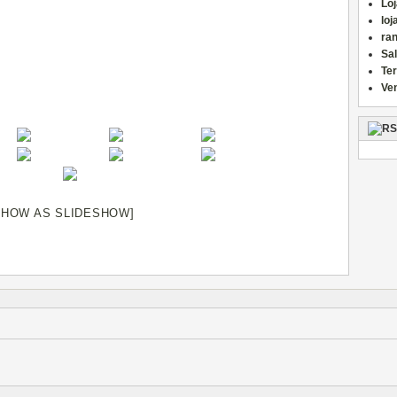
Loj
loj
ran
Sa
Te
Ve
SHOW AS SLIDESHOW]