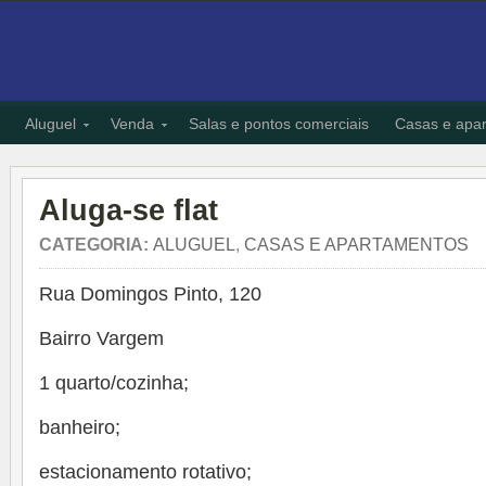
Aluguel
Venda
Salas e pontos comerciais
Casas e apa
Aluga-se flat
CATEGORIA:
ALUGUEL
,
CASAS E APARTAMENTOS
Rua Domingos Pinto, 120
Bairro Vargem
1 quarto/cozinha;
banheiro;
estacionamento rotativo;